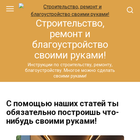
Перейти
к
контенту
Строительство,
ремонт и
благоустройство
своими руками!
Инструкции по строительству, ремонту,
благоустройству. Многое можно сделать
своими руками!
С помощью наших статей ты
обязательно построишь что-
нибудь своими руками!