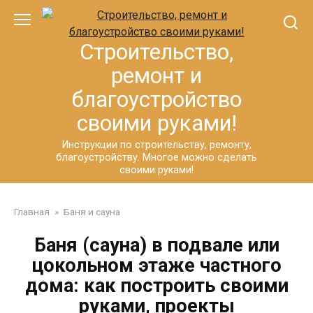
Перейти
к
контенту
Строительство,
ремонт и
благоустройство
своими руками!
Инструкции по строительству, ремонту,
благоустройству. Многое можно сделать
своими руками!
Главная
»
Баня и сауна
Баня (сауна) в подвале или
цокольном этаже частного
дома: как построить своими
руками, проекты