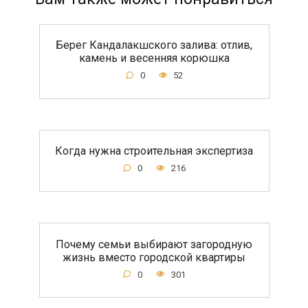
Берег Кандалакшского залива: отлив,
камень и весенняя корюшка
0
52
Когда нужна строительная экспертиза
0
216
Почему семьи выбирают загородную
жизнь вместо городской квартиры
0
301