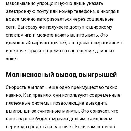
максимально упрощен: нужно лишь указать
электронную почту или номер телефона, а иногда и
вовсе можно авторизоваться через социальные
сети. Вы сразу же получаете доступ к широкому
спектру игр и можете начать выигрывать. Это
идеальный вариант для тех, кто ценит оперативность
и не хочет тратить время на заполнение длинных
анкет.
Молниеносный вывод выигрышей
Скорость выплат – еще одно преимущество таких
казино. Как правило, они используют современные
платежные системы, позволяющие выводить
выигрыши за считанные минуты. Это означает, что
ваш азарт не будет омрачен долгим ожиданием
перевода средств на ваш счет. Если вам повезло