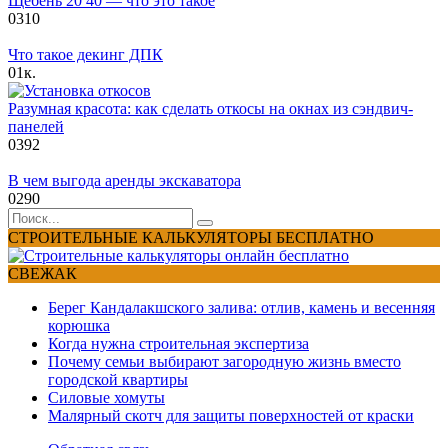
Щебень 20 40 — что это такое
0
310
Что такое декинг ДПК
0
1к.
Разумная красота: как сделать откосы на окнах из сэндвич-
панелей
0
392
В чем выгода аренды экскаватора
0
290
Search
for:
СТРОИТЕЛЬНЫЕ КАЛЬКУЛЯТОРЫ БЕСПЛАТНО
СВЕЖАК
Берег Кандалакшского залива: отлив, камень и весенняя
корюшка
Когда нужна строительная экспертиза
Почему семьи выбирают загородную жизнь вместо
городской квартиры
Силовые хомуты
Малярный скотч для защиты поверхностей от краски