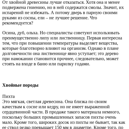
От хвойной древесины лучше отказаться. Хотя она и менее
подвержена гниению, но в ней содержатся смолы. Значит, их
испарений не избежать. А потому дверь в парную своими
руками из сосны, ели – не лучшее решение. Что
рекомендуется?
Осина, дуб, ольха. Но специалисты советуют использовать
преимущественно липу или лиственницу. Первая интересна
тем, что при повышении температуры выделяет вещества,
которые благотворно влияют на организм. Однако в плане
долговечности она лиственнице явно уступает; это дерево
при намокании становится прочнее, следовательно, может
стоять на входе в баню или парилку годами.
Хвойные породы
Пихта
Это мягкая, светлая древесина. Она близка по своим
качествам к сосне или кедру, но не имеет выраженной
сердцевинной части. В продаже такого материала немного,
поскольку больших промышленных запасов пихты очень
мало. Кроме того, широких досок из пихты не бывает, так как
ее ствол редко превышает 150 мм в диаметре. Кроме того, по