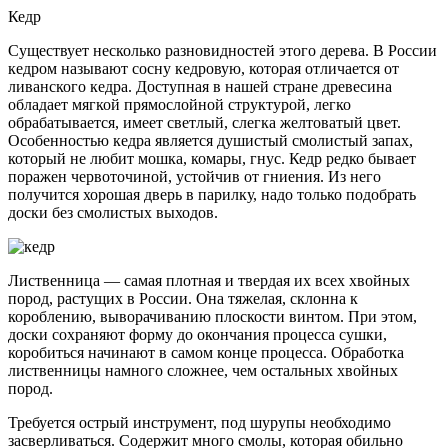
Кедр
Существует несколько разновидностей этого дерева. В России
кедром называют сосну кедровую, которая отличается от
ливанского кедра. Доступная в нашей стране древесина
обладает мягкой прямослойной структурой, легко
обрабатывается, имеет светлый, слегка желтоватый цвет.
Особенностью кедра является душистый смолистый запах,
который не любит мошка, комары, гнус. Кедр редко бывает
поражен червоточиной, устойчив от гниения. Из него
получится хорошая дверь в парилку, надо только подобрать
доски без смолистых выходов.
Лиственница — самая плотная и твердая их всех хвойных
пород, растущих в России. Она тяжелая, склонна к
короблению, выворачиванию плоскости винтом. При этом,
доски сохраняют форму до окончания процесса сушки,
коробиться начинают в самом конце процесса. Обработка
лиственницы намного сложнее, чем остальных хвойных
пород.
Требуется острый инструмент, под шурупы необходимо
засверливаться. Содержит много смолы, которая обильно