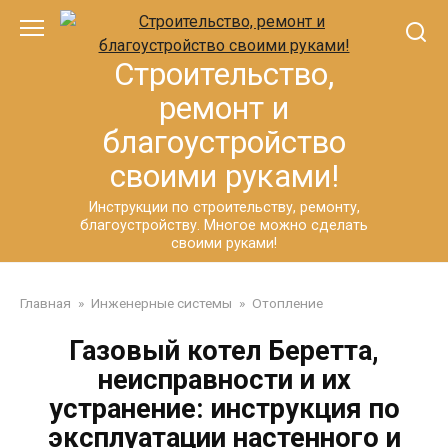
Перейти
к
контенту
Строительство,
ремонт и
благоустройство
своими руками!
Инструкции по строительству, ремонту,
благоустройству. Многое можно сделать
своими руками!
Главная
»
Инженерные системы
»
Отопление
Газовый котел Беретта,
неисправности и их
устранение: инструкция по
эксплуатации настенного и