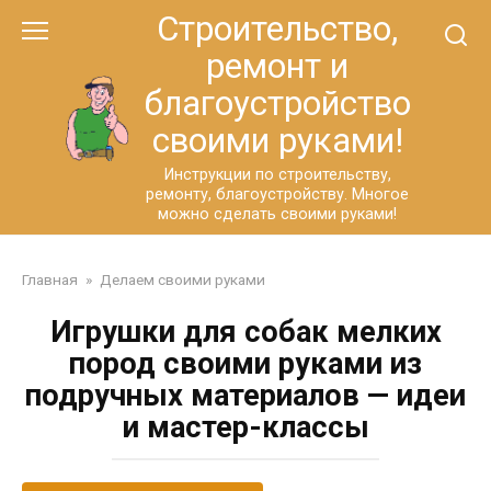
Перейти
Строительство,
к
ремонт и
контенту
благоустройство
своими руками!
Инструкции по строительству,
ремонту, благоустройству. Многое
можно сделать своими руками!
Главная
»
Делаем своими руками
Игрушки для собак мелких
пород своими руками из
подручных материалов — идеи
и мастер-классы