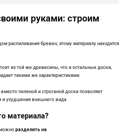
своими руками: строим
одом распиливания бревен, этому материалу находится
оит из той же древесины, что и остальные доски,
ладает такими же характеристиками.
 вместо пиленой и строганой доски позволяет
и и ухудшения внешнего вида.
го материала?
а можно
разделить на
: