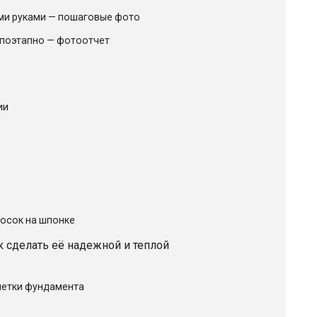
ими руками — пошаговые фото
 поэтапно — фотоотчет
ии
досок на шпонке
к сделать её надежной и теплой
метки фундамента