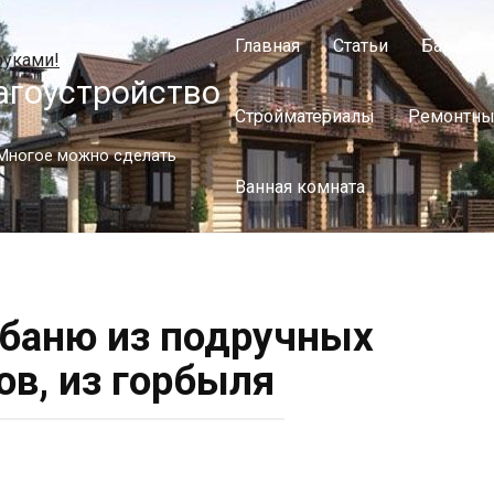
Главная
Статьи
Баня и с
агоустройство
Стройматериалы
Ремонтны
. Многое можно сделать
Ванная комната
 баню из подручных
ов, из горбыля