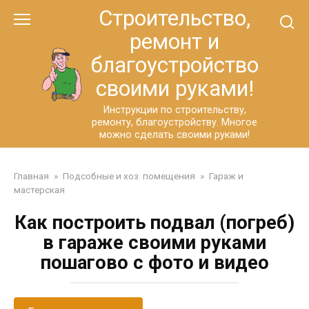
Перейти
Строительство,
к
ремонт и
контенту
благоустройство
своими руками!
Инструкции по строительству,
ремонту, благоустройству. Многое
можно сделать своими руками!
Главная
»
Подсобные и хоз. помещения
»
Гараж и
мастерская
Как построить подвал (погреб)
в гараже своими руками
пошагово с фото и видео