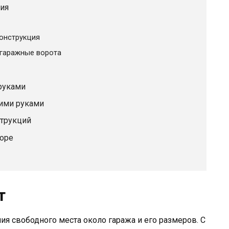
ия
онструкция
гаражные ворота
руками
ими руками
струкций
боре
т
ия свободного места около гаража и его размеров. С