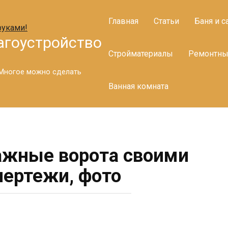
Главная
Статьи
Баня и с
агоустройство
Стройматериалы
Ремонтны
. Многое можно сделать
Ванная комната
ажные ворота своими
чертежи, фото