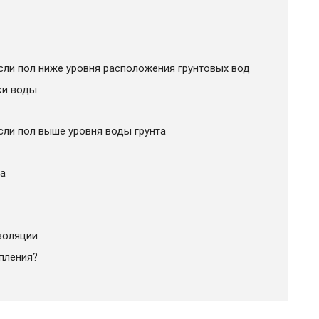
сли пол ниже уровня расположения грунтовых вод
ки воды
сли пол выше уровня воды грунта
а
золяции
пления?