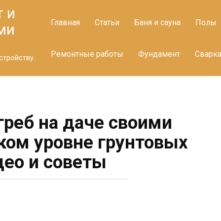
т и
Главная
Статьи
Баня и сауна
Полы
ми
Ремонтные работы
Фундамент
Сварк
стройству.
греб на даче своими
ком уровне грунтовых
део и советы