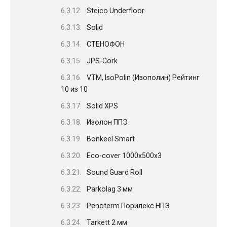
Steico Underfloor
Solid
СТЕНОФОН
JPS-Cork
VTM, IsoPolin (Изополин) Рейтинг
10 из 10
Solid XPS
Изолон ППЭ
Bonkeel Smart
Eco-cover 1000х500х3
Sound Guard Roll
Parkolag 3 мм
Penoterm Порилекс НПЭ
Tarkett 2 мм