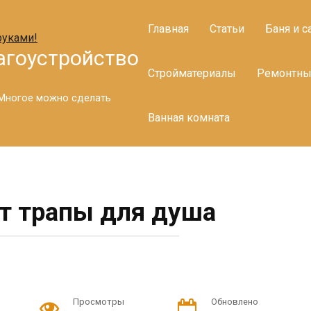
Главная
Статьи
Баня и с
агоустройство
Стройматериалы
Ремонтны
. Многое можно сделать
Ванная комната
т трапы для душа
Просмотры
Обновлено