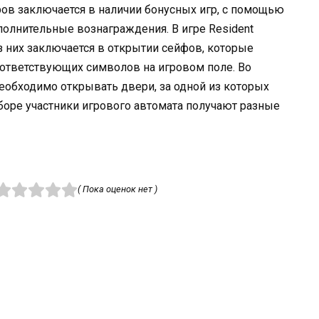
ов заключается в наличии бонусных игр, с помощью
полнительные вознаграждения. В игре Resident
з них заключается в открытии сейфов, которые
оответствующих символов на игровом поле. Во
еобходимо открывать двери, за одной из которых
боре участники игрового автомата получают разные
( Пока оценок нет )