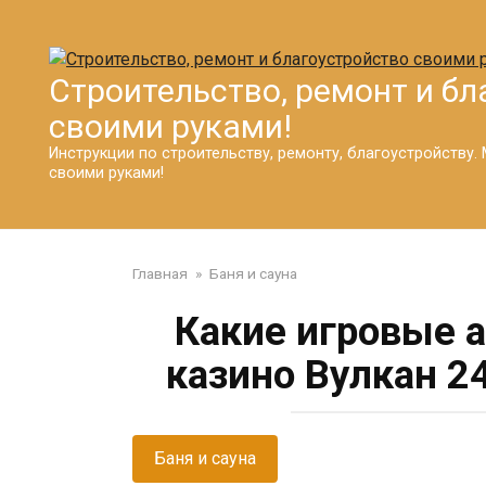
Перейти
к
контенту
Строительство, ремонт и бл
своими руками!
Инструкции по строительству, ремонту, благоустройству
своими руками!
Главная
»
Баня и сауна
Какие игровые 
казино Вулкан 2
Баня и сауна