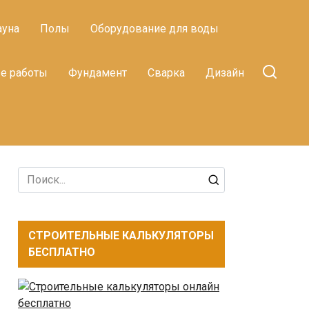
ауна
Полы
Оборудование для воды
е работы
Фундамент
Сварка
Дизайн
Search
for:
СТРОИТЕЛЬНЫЕ КАЛЬКУЛЯТОРЫ
БЕСПЛАТНО