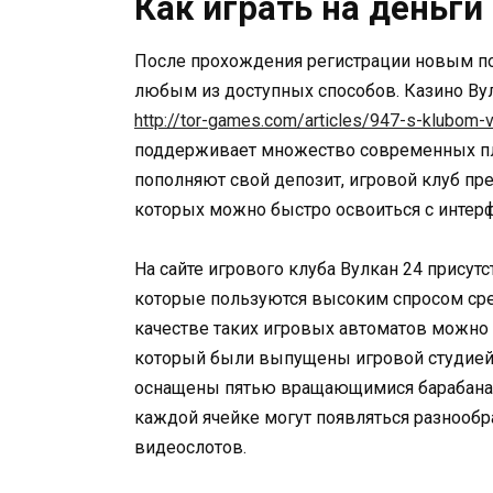
Как играть на деньги
После прохождения регистрации новым по
любым из доступных способов. Казино Вулк
http://tor-games.com/articles/947-s-klubom-v
поддерживает множество современных пл
пополняют свой депозит, игровой клуб пр
которых можно быстро освоиться с интер
На сайте игрового клуба Вулкан 24 присут
которые пользуются высоким спросом сред
качестве таких игровых автоматов можно в
который были выпущены игровой студией
оснащены пятью вращающимися барабанами
каждой ячейке могут появляться разнооб
видеослотов.