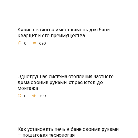
Какие свойства имеет камень для бани
кварцит и его преимущества
0
690
Однотрубная система отопления частного
дома своими руками: от расчетов до
монтажа
0
799
Как установить печь в бане своими руками
— пошаговая технология