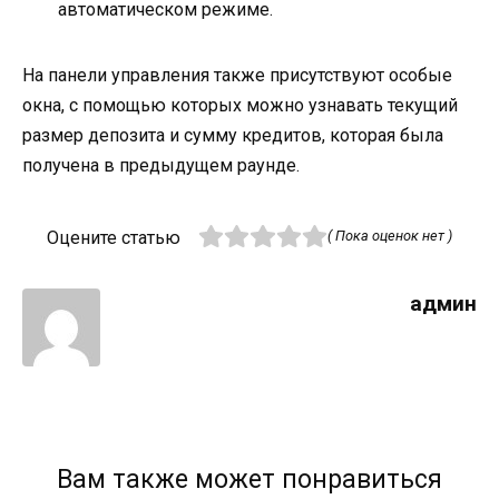
автоматическом режиме.
На панели управления также присутствуют особые
окна, с помощью которых можно узнавать текущий
размер депозита и сумму кредитов, которая была
получена в предыдущем раунде.
Оцените статью
( Пока оценок нет )
админ
Вам также может понравиться