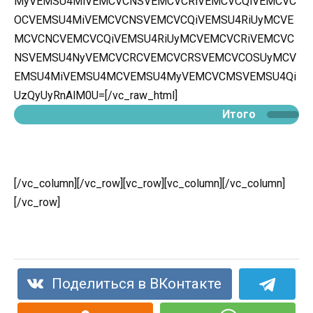
MyVEMSU4MiVEMCVCNSVEMCVCRiVEMCVCQiVEMCVC
OCVEMSU4MiVEMCVCNSVEMCVCQiVEMSU4RiUyMCVE
MCVCNCVEMCVCQiVEMSU4RiUyMCVEMCVCRiVEMCVC
NSVEMSU4NyVEMCVCRCVEMCVCRSVEMCVCOSUyMCV
EMSU4MiVEMSU4MCVEMSU4MyVEMCVCMSVEMSU4Qi
UzQyUyRnAlM0U=[/vc_raw_html]
Итого
[/vc_column][/vc_row][vc_row][vc_column][/vc_column]
[/vc_row]
Поделиться в ВКонтакте