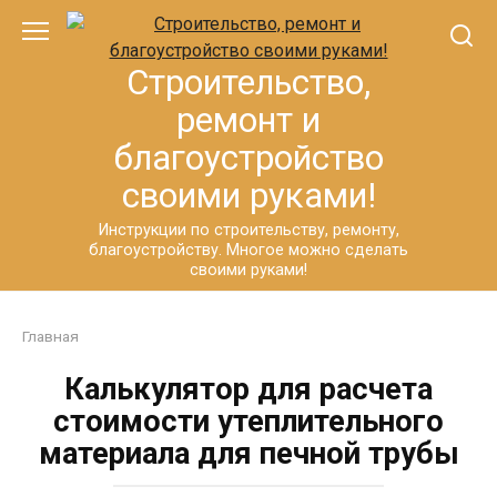
Перейти
к
контенту
Строительство,
ремонт и
благоустройство
своими руками!
Инструкции по строительству, ремонту,
благоустройству. Многое можно сделать
своими руками!
Главная
Калькулятор для расчета
стоимости утеплительного
материала для печной трубы