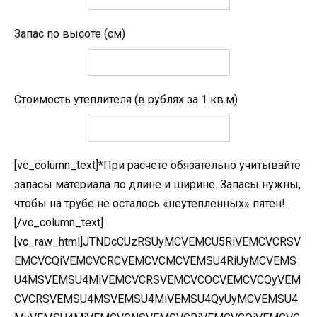
Запас по высоте (см)
Стоимость утеплителя (в рублях за 1 кв.м)
[vc_column_text]*При расчете обязательно учитывайте
запасы материала по длине и ширине. Запасы нужны,
чтобы на трубе не осталось «неутепленных» пятен!
[/vc_column_text]
[vc_raw_html]JTNDcCUzRSUyMCVEMCU5RiVEMCVCRSV
EMCVCQiVEMCVCRCVEMCVCMCVEMSU4RiUyMCVEMS
U4MSVEMSU4MiVEMCVCRSVEMCVCOCVEMCVCQyVEM
CVCRSVEMSU4MSVEMSU4MiVEMSU4QyUyMCVEMSU4