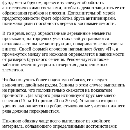
фундамента брусом, древесину следует обработать
антисептическими составами, чтобы надежно защитить ее от
образования грибков и плесени. Дополнительной мерой
предосторожности будет обработка бруса антипенирами,
понижающими способность дерева к воспламеняемости.
В то время, когда обработанные деревянные элементы
просыхают, на торцевых участках свай устраиваются
оголовки – стальные конструкции, навариваемые на стволы
винтов. Своей формой оголовок напоминает букву «П», а
промежуток между его ножками определяется в зависимости
от размеров брусового сечения. Рекомендуется также
заблаговременно устроить отверстия для крепежных
элементов.
Чтобы получить более надежную обвязку, ее следует
выполнить двойным рядом. Запилы в этом случае выполнять
не придется, что положительно скажется на показателе
прочности. Для второго ряда используют брус меньшего
сечения (15 на 10 против 20 на 20 см). Установка второго
уровня выполняется на ребро, стыковочные участки нижнего
ряда должны перекрываться.
Нижнюю обвязку чаще всего выполняют из хвойного
материала, обладающего определенными достоинствами: