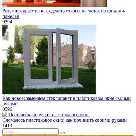
Разумная красота: как сделать откосы на окнах из сэндвич-
панелей
0
394
Как новое: заменяем стеклопакет в пластиковом окне своими
руками
0
596
Сломалось пластиковое окно: как починить своими руками
1
413
Search