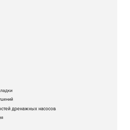
оладки
ушений
остей дренажных насосов
ия