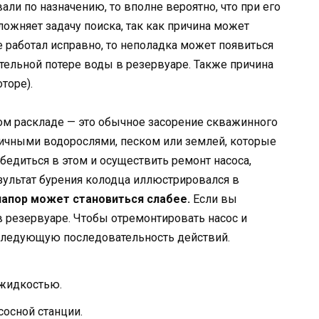
али по назначению, то вполне вероятно, что при его
ожняет задачу поиска, так как причина может
е работал исправно, то неполадка может появиться
ительной потере воды в резервуаре. Также причина
торе).
ом раскладе — это обычное засорение скважинного
личными водорослями, песком или землей, которые
 убедиться в этом и осуществить ремонт насоса,
зультат бурения колодца иллюстрировался в
 напор может становиться слабее.
Если вы
в резервуаре. Чтобы отремонтировать насос и
следующую последовательность действий.
 жидкостью.
сосной станции
.