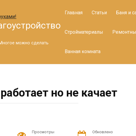
Главная
Статьи
Баня и с
агоустройство
Стройматериалы
Ремонтны
. Многое можно сделать
Ванная комната
работает но не качает
Просмотры
Обновлено