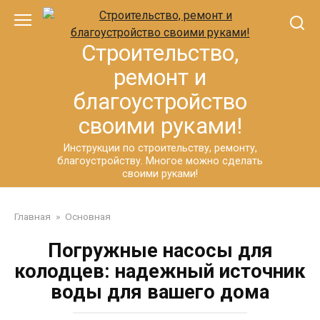
Перейти
к
контенту
Строительство,
ремонт и
благоустройство
своими руками!
Инструкции по строительству, ремонту,
благоустройству. Многое можно сделать
своими руками!
Главная
»
Основная
Погружные насосы для
колодцев: надежный источник
воды для вашего дома