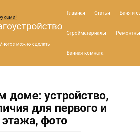
Главная
Статьи
Баня и с
агоустройство
Стройматериалы
Ремонтны
. Многое можно сделать
Ванная комната
м доме: устройство,
личия для первого и
 этажа, фото