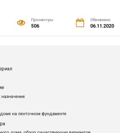
Просмотры
Обновлено
506
06.11.2020
ериал
ме
 назначение
 доме на ленточном фундаменте
ора
ного дома: обзор существующих вариантов