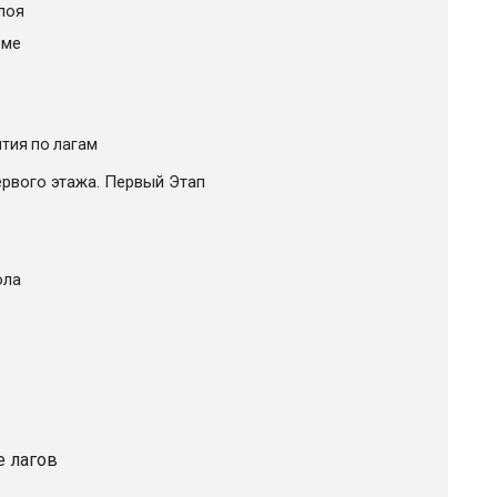
лоя
оме
тия по лагам
рвого этажа. Первый Этап
ола
е лагов