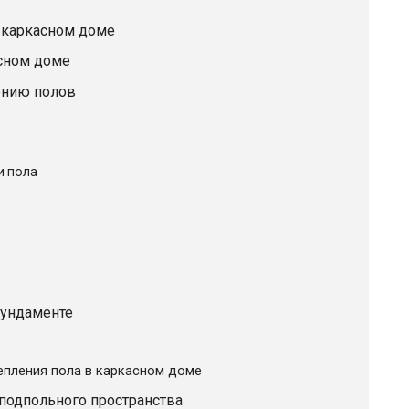
в каркасном доме
асном доме
ению полов
и пола
фундаменте
епления пола в каркасном доме
 подпольного пространства