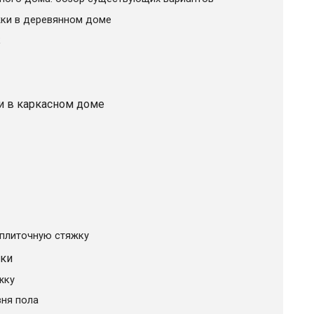
жки в деревянном доме
к
и в каркасном доме
 плиточную стяжку
жки
жку
вня пола