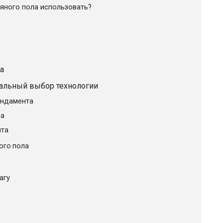
яного пола использовать?
а
альный выбор технологии
ундамента
ма
нта
ого пола
агу