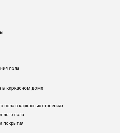
зы
ения пола
а в каркасном доме
о пола в каркасных строениях
еплого пола
а покрытия