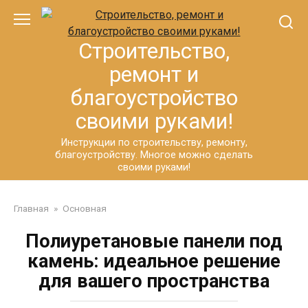
Перейти
к
контенту
Строительство,
ремонт и
благоустройство
своими руками!
Инструкции по строительству, ремонту,
благоустройству. Многое можно сделать
своими руками!
Главная
»
Основная
Полиуретановые панели под
камень: идеальное решение
для вашего пространства