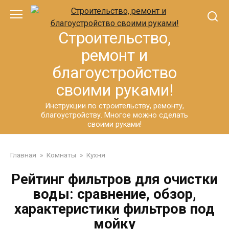
Перейти
к
контенту
Строительство,
ремонт и
благоустройство
своими руками!
Инструкции по строительству, ремонту,
благоустройству. Многое можно сделать
своими руками!
Главная
»
Комнаты
»
Кухня
Рейтинг фильтров для очистки
воды: сравнение, обзор,
характеристики фильтров под
мойку