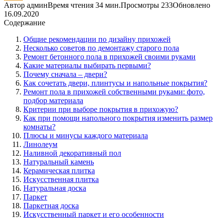
Автор
админ
Время чтения
34 мин.
Просмотры
233
Обновлено
16.09.2020
Содержание
Общие рекомендации по дизайну прихожей
Несколько советов по демонтажу старого пола
Ремонт бетонного пола в прихожей своими руками
Какие материалы выбирать первыми?
Почему сначала – двери?
Как сочетать двери, плинтусы и напольные покрытия?
Ремонт пола в прихожей собственными руками: фото,
подбор материала
Критерии при выборе покрытия в прихожую?
Как при помощи напольного покрытия изменить размер
комнаты?
Плюсы и минусы каждого материала
Линолеум
Наливной декоративный пол
Натуральный камень
Керамическая плитка
Искусственная плитка
Натуральная доска
Паркет
Паркетная доска
Искусственный паркет и его особенности