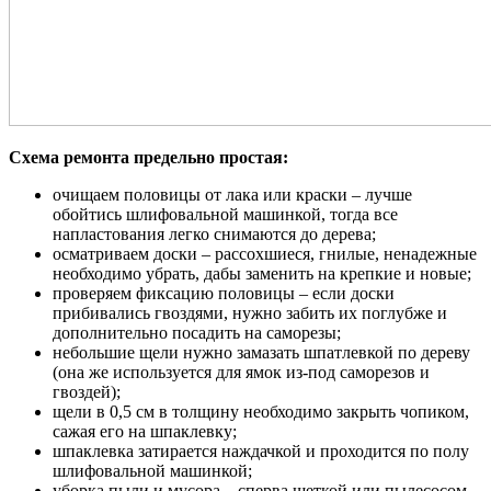
Схема ремонта предельно простая:
очищаем половицы от лака или краски – лучше
обойтись шлифовальной машинкой, тогда все
напластования легко снимаются до дерева;
осматриваем доски – рассохшиеся, гнилые, ненадежные
необходимо убрать, дабы заменить на крепкие и новые;
проверяем фиксацию половицы – если доски
прибивались гвоздями, нужно забить их поглубже и
дополнительно посадить на саморезы;
небольшие щели нужно замазать шпатлевкой по дереву
(она же используется для ямок из-под саморезов и
гвоздей);
щели в 0,5 см в толщину необходимо закрыть чопиком,
сажая его на шпаклевку;
шпаклевка затирается наждачкой и проходится по полу
шлифовальной машинкой;
уборка пыли и мусора – сперва щеткой или пылесосом,