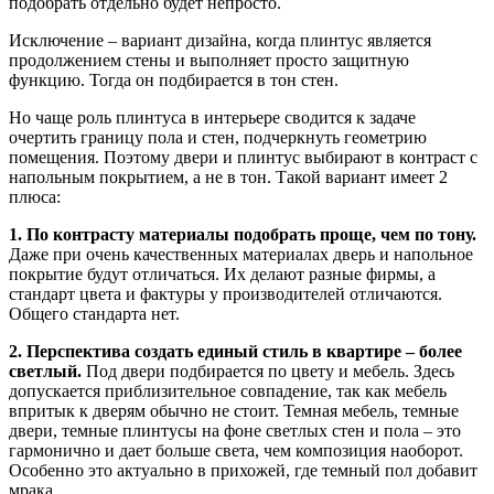
подобрать отдельно будет непросто.
Исключение – вариант дизайна, когда плинтус является
продолжением стены и выполняет просто защитную
функцию. Тогда он подбирается в тон стен.
Но чаще роль плинтуса в интерьере сводится к задаче
очертить границу пола и стен, подчеркнуть геометрию
помещения. Поэтому двери и плинтус выбирают в контраст с
напольным покрытием, а не в тон. Такой вариант имеет 2
плюса:
1. По контрасту материалы подобрать проще, чем по тону.
Даже при очень качественных материалах дверь и напольное
покрытие будут отличаться. Их делают разные фирмы, а
стандарт цвета и фактуры у производителей отличаются.
Общего стандарта нет.
2. Перспектива создать единый стиль в квартире – более
светлый.
Под двери подбирается по цвету и мебель. Здесь
допускается приблизительное совпадение, так как мебель
впритык к дверям обычно не стоит. Темная мебель, темные
двери, темные плинтусы на фоне светлых стен и пола – это
гармонично и дает больше света, чем композиция наоборот.
Особенно это актуально в прихожей, где темный пол добавит
мрака.