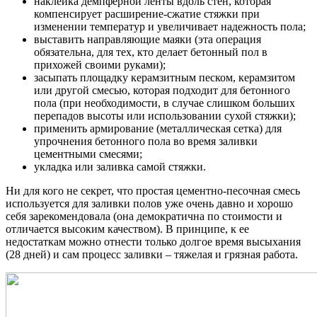
наклейка демпферной ленты вдоль стен, которая
компенсирует расширение-сжатие стяжки при
изменении температур и увеличивает надежность пола;
выставить направляющие маяки (эта операция
обязательна, для тех, кто делает бетонный пол в
прихожей своими руками);
засыпать площадку керамзитным песком, керамзитом
или другой смесью, которая подходит для бетонного
пола (при необходимости, в случае слишком больших
перепадов высоты или использовании сухой стяжки);
применить армирование (металлическая сетка) для
упрочнения бетонного пола во время заливки
цементными смесями;
укладка или заливка самой стяжки.
Ни для кого не секрет, что простая цементно-песочная смесь
используется для заливки полов уже очень давно и хорошо
себя зарекомендовала (она демократична по стоимости и
отличается высоким качеством). В принципе, к ее
недостаткам можно отнести только долгое время высыхания
(28 дней) и сам процесс заливки – тяжелая и грязная работа.