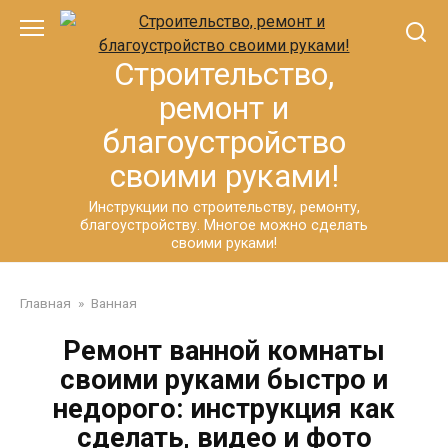
Перейти
к
контенту
Строительство,
ремонт и
благоустройство
своими руками!
Инструкции по строительству, ремонту,
благоустройству. Многое можно сделать
своими руками!
Главная
»
Ванная
Ремонт ванной комнаты
своими руками быстро и
недорого: инструкция как
сделать, видео и фото