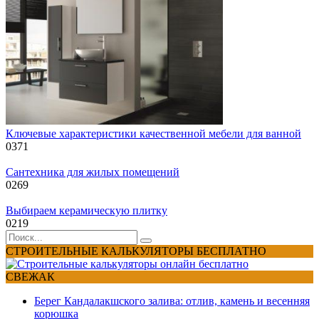
Ключевые характеристики качественной мебели для ванной
0
371
Сантехника для жилых помещений
0
269
Выбираем керамическую плитку
0
219
Search
for:
СТРОИТЕЛЬНЫЕ КАЛЬКУЛЯТОРЫ БЕСПЛАТНО
СВЕЖАК
Берег Кандалакшского залива: отлив, камень и весенняя
корюшка