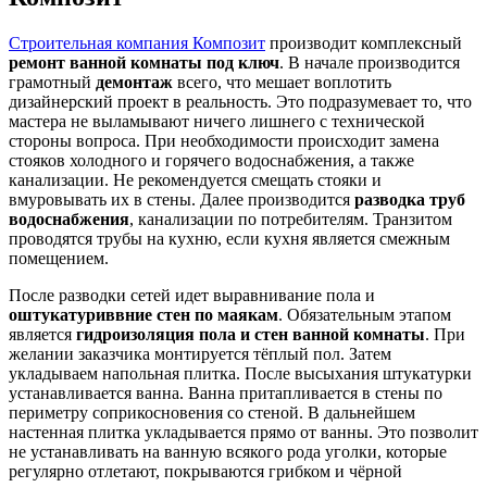
Строительная компания Композит
производит комплексный
ремонт ванной комнаты под ключ
. В начале производится
грамотный
демонтаж
всего, что мешает воплотить
дизайнерский проект в реальность. Это подразумевает то, что
мастера не выламывают ничего лишнего с технической
стороны вопроса. При необходимости происходит замена
стояков холодного и горячего водоснабжения, а также
канализации. Не рекомендуется смещать стояки и
вмуровывать их в стены. Далее производится
разводка труб
водоснабжения
, канализации по потребителям. Транзитом
проводятся трубы на кухню, если кухня является смежным
помещением.
После разводки сетей идет выравнивание пола и
оштукатуриввние стен по маякам
. Обязательным этапом
является
гидроизоляция пола и стен ванной комнаты
. При
желании заказчика монтируется тёплый пол. Затем
укладываем напольная плитка. После высыхания штукатурки
устанавливается ванна. Ванна притапливается в стены по
периметру соприкосновения со стеной. В дальнейшем
настенная плитка укладывается прямо от ванны. Это позволит
не устанавливать на ванную всякого рода уголки, которые
регулярно отлетают, покрываются грибком и чёрной