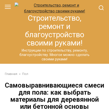
Перейти
к
контенту
Строительство,
ремонт и
благоустройство
своими руками!
Инструкции по строительству, ремонту,
благоустройству. Многое можно сделать
своими руками!
Главная
»
Пол
Самовыравнивающиеся смеси
для пола: как выбрать
материалы для деревянной
или бетонной основы