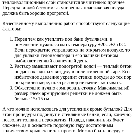
теплоизоляционный слой становится значительно прочнее.
Перед заливкой бетоном закупоренная пластиковая посуда
должна быть хорошо прогретой.
Качественному выполнению работ способствуют следующие
факторы:
Перед тем как утеплить пол бани бутылками, в
помещении нужно создать температуру +20…+25 0С.
Если перекрытие устраивается на открытом воздухе, то
для укладки телоизолятора и его заливки бетоном
выбирают теплый солнечный день.
Раствор замешивают подогретой водой — теплый бетон
не даст охладиться воздуху в полиэтиленовой таре. Его
избыточное давление укрепит стенки посуды до тех пор,
по крайней мере, пока раствор не начнет застывать.
Обязательно нужно армировать стяжку. Максимальный
размер ячеек армирующей решетки не должен быть
больше 15х15 см.
А что можно использовать для утепления кроме бутылок? Для
этой процедуры подойдут и стеклянные банки, если, конечно,
позволит толщина перекрытия. Правда, накопить их будет
сложнее, да и оснастить подобную тару достаточным
количеством крышек не так просто. Можно брать посуду с