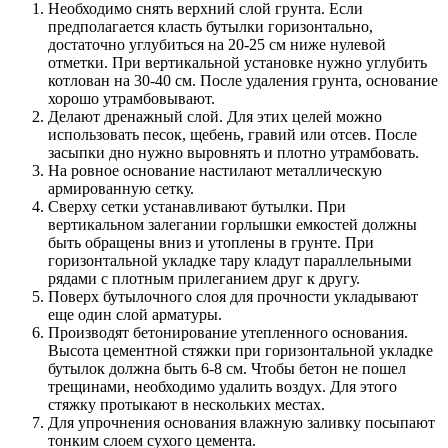
Необходимо снять верхний слой грунта. Если
предполагается класть бутылки горизонтально,
достаточно углубиться на 20-25 см ниже нулевой
отметки. При вертикальной установке нужно углубить
котлован на 30-40 см. После удаления грунта, основание
хорошо утрамбовывают.
Делают дренажный слой. Для этих целей можно
использовать песок, щебень, гравий или отсев. После
засыпки дно нужно выровнять и плотно утрамбовать.
На ровное основание настилают металлическую
армированную сетку.
Сверху сетки устанавливают бутылки. При
вертикальном залегании горлышки емкостей должны
быть обращены вниз и утоплены в грунте. При
горизонтальной укладке тару кладут параллельными
рядами с плотным прилеганием друг к другу.
Поверх бутылочного слоя для прочности укладывают
еще один слой арматуры.
Производят бетонирование утепленного основания.
Высота цементной стяжки при горизонтальной укладке
бутылок должна быть 6-8 см. Чтобы бетон не пошел
трещинами, необходимо удалить воздух. Для этого
стяжку протыкают в нескольких местах.
Для упрочнения основания влажную заливку посыпают
тонким слоем сухого цемента.