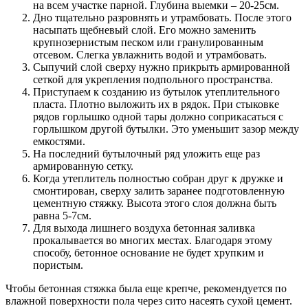
на всем участке парной. Глубина выемки – 20-25см.
Дно тщательно разровнять и утрамбовать. После этого
насыпать щебневый слой. Его можно заменить
крупнозернистым песком или гранулированным
отсевом. Слегка увлажнить водой и утрамбовать.
Сыпучий слой сверху нужно прикрыть армированной
сеткой для укрепления подпольного пространства.
Приступаем к созданию из бутылок утеплительного
пласта. Плотно выложить их в рядок. При стыковке
рядов горлышко одной тары должно соприкасаться с
горлышком другой бутылки. Это уменьшит зазор между
емкостями.
На последний бутылочный ряд уложить еще раз
армированную сетку.
Когда утеплитель полностью собран друг к дружке и
смонтирован, сверху залить заранее подготовленную
цементную стяжку. Высота этого слоя должна быть
равна 5-7см.
Для выхода лишнего воздуха бетонная заливка
прокалывается во многих местах. Благодаря этому
способу, бетонное основание не будет хрупким и
пористым.
Чтобы бетонная стяжка была еще крепче, рекомендуется по
влажной поверхности пола через сито насеять сухой цемент.