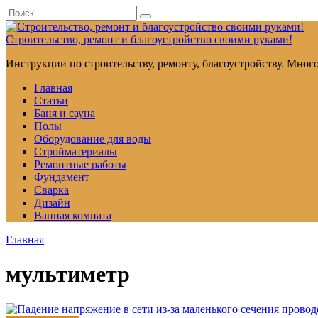
Перейти
Search
к
for:
контенту
Строительство, ремонт и благоустройство своими руками!
Инструкции по строительству, ремонту, благоустройству. Мног
Главная
Статьи
Баня и сауна
Полы
Оборудование для воды
Стройматериалы
Ремонтные работы
Фундамент
Сварка
Дизайн
Ванная комната
Главная
мультиметр