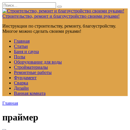
Перейти
Search
к
for:
контенту
Строительство, ремонт и благоустройство своими руками!
Инструкции по строительству, ремонту, благоустройству.
Многое можно сделать своими руками!
Главная
Статьи
Баня и сауна
Полы
Оборудование для воды
Стройматериалы
Ремонтные работы
Фундамент
Сварка
Дизайн
Ванная комната
Главная
праймер