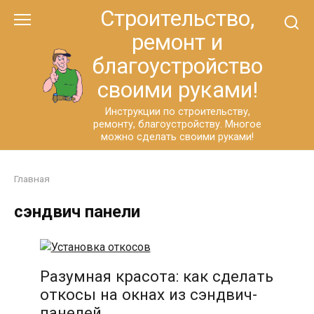
Перейти
Строительство,
к
ремонт и
контенту
благоустройство
своими руками!
Инструкции по строительству,
ремонту, благоустройству. Многое
можно сделать своими руками!
Главная
сэндвич панели
Разумная красота: как сделать
откосы на окнах из сэндвич-
панелей