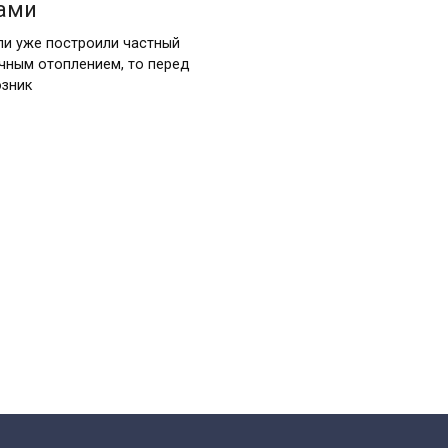
ами
ли уже построили частный
ечным отоплением, то перед
озник