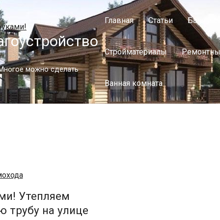
Главная
Статьи
Баня и с
агоустройство
Стройматериалы
Ремонтны
. Многое можно сделать
Ванная комната
ми! Утепляем
 трубу на улице