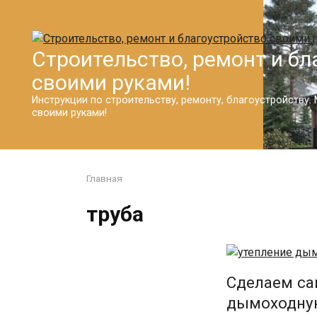
Перейти
к
контенту
Строительство, ремонт и бл
своими руками!
Инструкции по строительству, ремонту, благоустройству
своими руками!
Главная
труба
Сделаем са
дымоходную