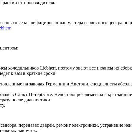
гарантии от производителя.
ут опытные квалифицированные мастера сервисного центра по 
bherr
.
центром:
ем холодильников Liebherr, поэтому знают все нюансы их сборк
дет к вам в краткие сроки.
отовленные на заводах Германии и Австрии, специалисты абсолю
складе в Санкт-Петербурге. Недостающие элементы в кратчайшие
сразу после диагностики.
ту.
енсора, перенавес дверей, ремонт электроники, устранение неи
тельных накруток.