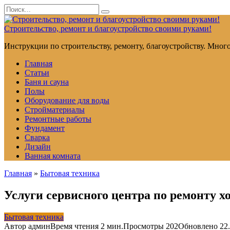
Перейти
Search
к
for:
контенту
Строительство, ремонт и благоустройство своими руками!
Инструкции по строительству, ремонту, благоустройству. Мног
Главная
Статьи
Баня и сауна
Полы
Оборудование для воды
Стройматериалы
Ремонтные работы
Фундамент
Сварка
Дизайн
Ванная комната
Главная
»
Бытовая техника
Услуги сервисного центра по ремонту х
Бытовая техника
Автор
админ
Время чтения
2 мин.
Просмотры
202
Обновлено
22