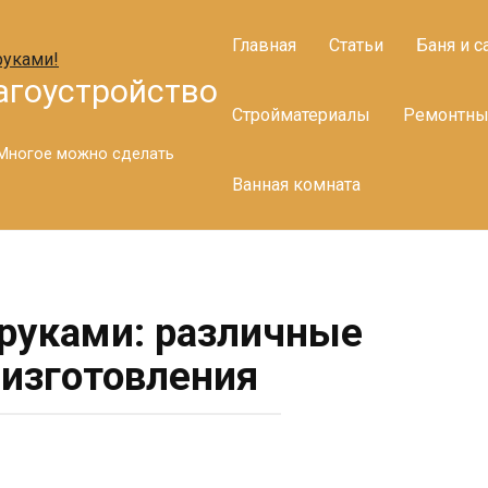
Главная
Статьи
Баня и с
агоустройство
Стройматериалы
Ремонтны
. Многое можно сделать
Ванная комната
руками: различные
изготовления