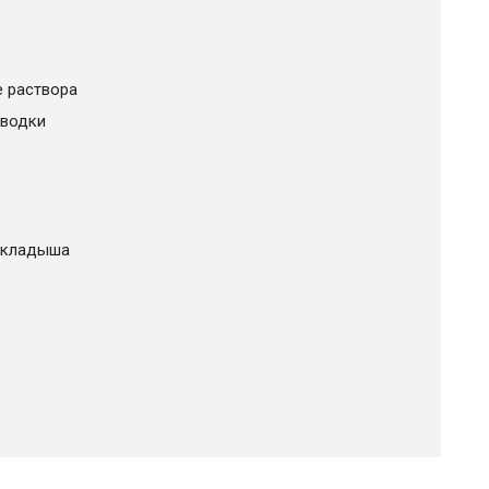
е раствора
зводки
 вкладыша