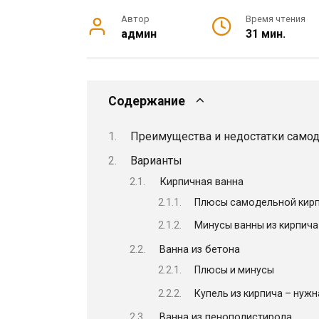
Автор
Время чтения
админ
31 мин.
Содержание
Преимущества и недостатки само
Варианты
Кирпичная ванна
Плюсы самодельной кир
Минусы ванны из кирпича
Ванна из бетона
Плюсы и минусы
Купель из кирпича – нужн
Ванна из пенополистирола