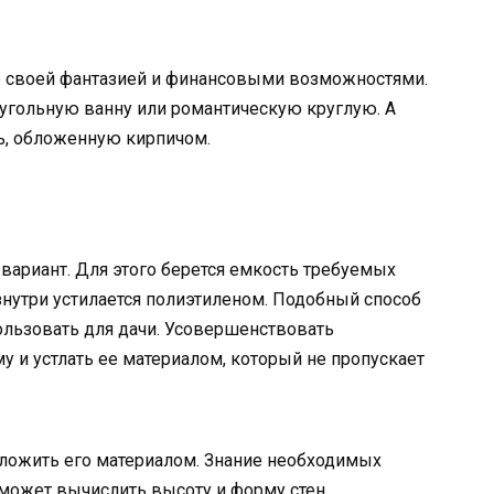
о своей фантазией и финансовыми возможностями.
угольную ванну или романтическую круглую. А
, обложенную кирпичом.
ариант. Для этого берется емкость требуемых
изнутри устилается полиэтиленом. Подобный способ
ользовать для дачи. Усовершенствовать
 и устлать ее материалом, который не пропускает
ложить его материалом. Знание необходимых
может вычислить высоту и форму стен.