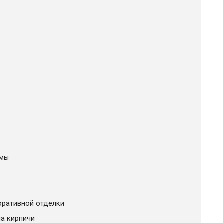
рмы
оративной отделки
на кирпичи