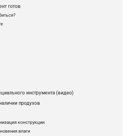
ент готов
биться?
те
циального инструмента (видео)
наличии продухов
низация конструкции
новения влаги