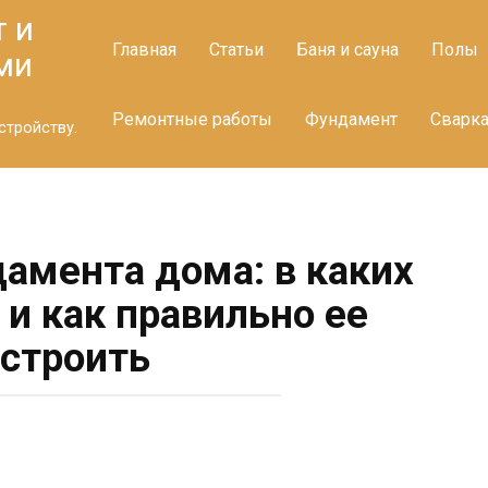
т и
Главная
Статьи
Баня и сауна
Полы
ми
Ремонтные работы
Фундамент
Сварк
стройству.
амента дома: в каких
 и как правильно ее
строить