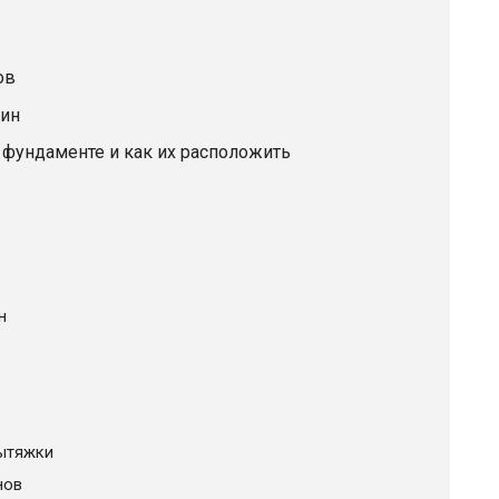
ов
шин
фундаменте и как их расположить
н
ытяжки
нов