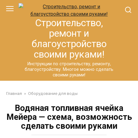
Перейти
к
контенту
Строительство,
ремонт и
благоустройство
своими руками!
Инструкции по строительству, ремонту,
благоустройству. Многое можно сделать
своими руками!
Главная
»
Оборудование для воды
Водяная топливная ячейка
Мейера — схема, возможность
сделать своими руками