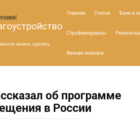
Главная
Статьи
Баня и с
агоустройство
Стройматериалы
Ремонтны
. Многое можно сделать
Ванная комната
ассказал об программе
ещения в России