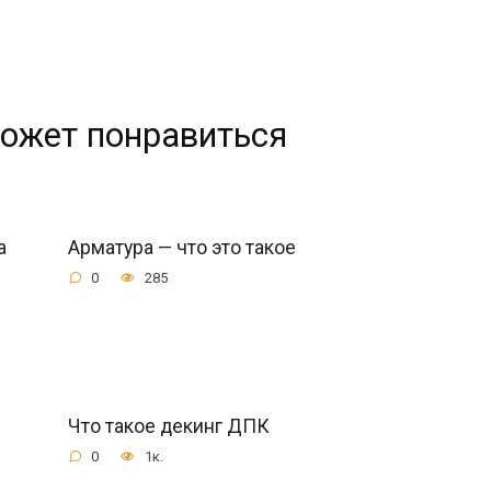
ожет понравиться
а
Арматура — что это такое
0
285
Что такое декинг ДПК
0
1к.