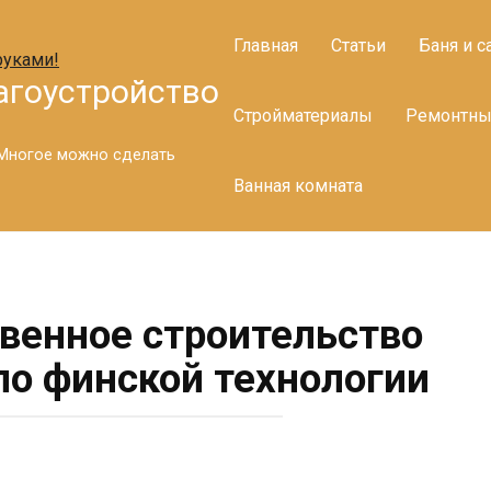
Главная
Статьи
Баня и с
агоустройство
Стройматериалы
Ремонтны
. Многое можно сделать
Ванная комната
твенное строительство
по финской технологии