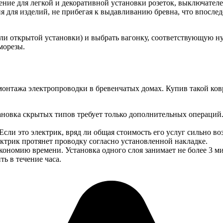
ие для легкой и декоративной установки розеток, выключателей
 для изделий, не прибегая к выдавливанию бревна, что впосле
или открытой установки) и выбрать вагонку, соответствующую н
морезы.
монтажа электропроводки в бревенчатых домах. Купив такой ков
тановка скрытых типов требует только дополнительных операци
 это электрик, вряд ли общая стоимость его услуг сильно воз
ктрик протянет проводку согласно установленной накладке.
номию времени. Установка одного слоя занимает не более 3 ми
ь в течение часа.