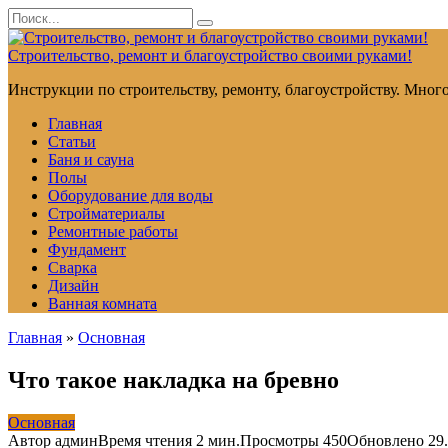
Перейти
Search
к
for:
контенту
Строительство, ремонт и благоустройство своими руками!
Инструкции по строительству, ремонту, благоустройству. Мног
Главная
Статьи
Баня и сауна
Полы
Оборудование для воды
Стройматериалы
Ремонтные работы
Фундамент
Сварка
Дизайн
Ванная комната
Главная
»
Основная
Что такое накладка на бревно
Основная
Автор
админ
Время чтения
2 мин.
Просмотры
450
Обновлено
29