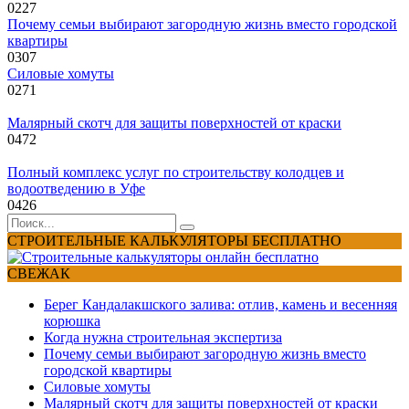
0
227
Почему семьи выбирают загородную жизнь вместо городской
квартиры
0
307
Силовые хомуты
0
271
Малярный скотч для защиты поверхностей от краски
0
472
Полный комплекс услуг по строительству колодцев и
водоотведению в Уфе
0
426
Search
for:
СТРОИТЕЛЬНЫЕ КАЛЬКУЛЯТОРЫ БЕСПЛАТНО
СВЕЖАК
Берег Кандалакшского залива: отлив, камень и весенняя
корюшка
Когда нужна строительная экспертиза
Почему семьи выбирают загородную жизнь вместо
городской квартиры
Силовые хомуты
Малярный скотч для защиты поверхностей от краски