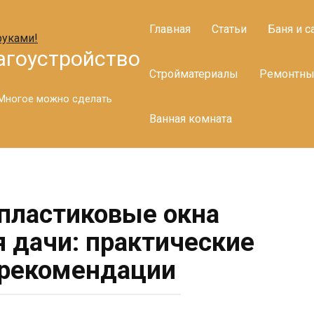
Главная
Статьи
Баня и с
агоустройство
Стройматериалы
Ремонтны
. Многое можно сделать
Ванная комната
пластиковые окна
 дачи: практические
 рекомендации