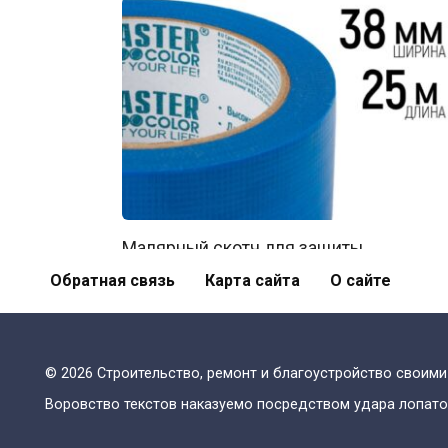
Малярный скотч для защиты
поверхностей от краски
Обратная связь
Карта сайта
О сайте
0
466
© 2026 Строительство, ремонт и благоустройство своими
Воровство текстов наказуемо посредством удара лопато