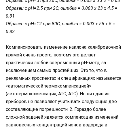
Образец с рН=5 при 20С, ошибка = 0.003 х 5 х 2 = 0.03
Образец с рН=2.5 при 2С, ошибка = 0.003 х 23 х 4.5 =
0.31
Образец с рН=12 при 80С, ошибка = 0.003 х 55 х 5 =
0.82
Компенсировать изменение наклона калибровочной
прямой очень просто, поэтому это делает
практически любой современный рН-метр, за
исключением самых простейших. Это то, что в
рекламных проспектах и спецификациях называется
«автоматической термокомпенсацией»
(автотермокоменсация, АТС, ATC). Но ни один из
приборов не позволяет учитывать следующие две
составляющие погрешности. 2. Гораздо более
сложной задачей является компенсация изменений
равновесных концентраций ионов водорода в