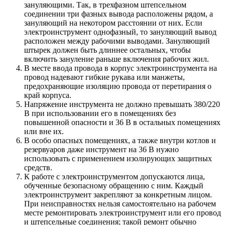
зануляющими. Так, в трехфазном штепсельном
соединении три фазных вывода расположены рядом, а
зануляющий на некотором расстоянии от них. Если
электроинструмент однофазный, то зануляющий вывод
расположен между рабочими выводами. Зануляющий
штырек должен быть длиннее остальных, чтобы
включить зануление раньше включения рабочих жил.
В месте ввода провода в корпус электроинструмента на
провод надевают гибкие рукава или манжеты,
предохраняющие изоляцию провода от перетирания о
край корпуса.
Напряжение инструмента не должно превышать 380/220
В при использовании его в помещениях без
повышенной опасности и 36 В в остальных помещениях
или вне их.
В особо опасных помещениях, а также внутри котлов и
резервуаров даже инструмент на 36 В нужно
использовать с применением изолирующих защитных
средств.
К работе с электроинструментом допускаются лица,
обученные безопасному обращению с ним. Каждый
электроинструмент закрепляют за конкретным лицом.
При неисправностях нельзя самостоятельно на рабочем
месте ремонтировать электроинструмент или его провод
и штепсельные соединения; такой ремонт обычно