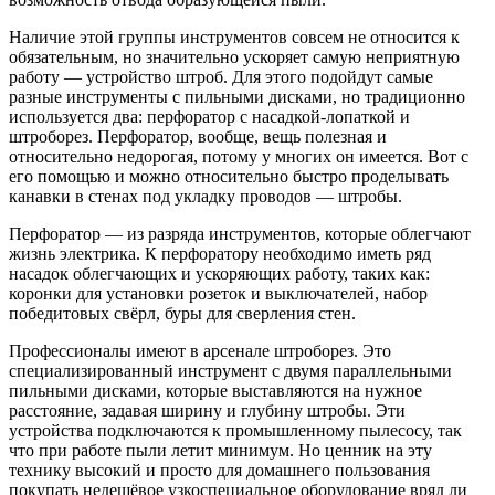
Наличие этой группы инструментов совсем не относится к
обязательным, но значительно ускоряет самую неприятную
работу — устройство штроб. Для этого подойдут самые
разные инструменты с пильными дисками, но традиционно
используется два: перфоратор с насадкой-лопаткой и
штроборез. Перфоратор, вообще, вещь полезная и
относительно недорогая, потому у многих он имеется. Вот с
его помощью и можно относительно быстро проделывать
канавки в стенах под укладку проводов — штробы.
Перфоратор — из разряда инструментов, которые облегчают
жизнь электрика. К перфоратору необходимо иметь ряд
насадок облегчающих и ускоряющих работу, таких как:
коронки для установки розеток и выключателей, набор
победитовых свёрл, буры для сверления стен.
Профессионалы имеют в арсенале штроборез. Это
специализированный инструмент с двумя параллельными
пильными дисками, которые выставляются на нужное
расстояние, задавая ширину и глубину штробы. Эти
устройства подключаются к промышленному пылесосу, так
что при работе пыли летит минимум. Но ценник на эту
технику высокий и просто для домашнего пользования
покупать недешёвое узкоспециальное оборудование вряд ли