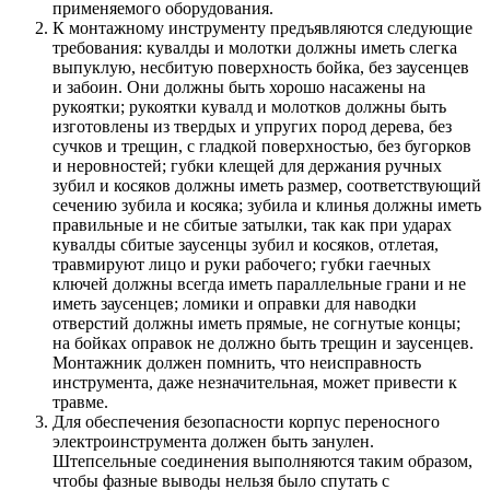
применяемого оборудования.
К монтажному инструменту предъявляются следующие
требо­вания: кувалды и молотки должны иметь слегка
выпуклую, несбитую поверхность бойка, без заусенцев
и забоин. Они должны быть хорошо насажены на
рукоятки; рукоятки кувалд и молотков должны быть
изготовлены из твердых и упругих пород дерева, без
сучков и трещин, с гладкой поверхностью, без бугорков
и неровностей; губки клещей для держания ручных
зубил и косяков должны иметь размер, соответ­ствующий
сечению зубила и косяка; зубила и клинья должны иметь
правильные и не сбитые затылки, так как при ударах
кувалды сбитые заусенцы зубил и косяков, отлетая,
травмируют лицо и руки рабочего; губки гаечных
ключей должны всегда иметь параллельные грани и не
иметь заусенцев; ломики и оправки для наводки
отверстий должны иметь прямые, не согнутые концы;
на бойках оправок не должно быть трещин и заусенцев.
Монтажник должен помнить, что неисправность
инструмен­та, даже незначительная, может привести к
травме.
Для обеспечения безопасности корпус переносного
электроинструмента должен быть занулен.
Штепсельные соединения выполняются таким образом,
чтобы фазные выводы нельзя было спутать с