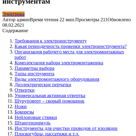
инструментам
Электрика
Автор
админ
Время чтения
22 мин.
Просмотры
211
Обновлено
08.02.2021
Содержание
Требования к электроинструменту
Какая периодичность проверки электроинструмента?
Организация рабочего места для электромонтажных
работ
Комплектация набора электромонтажника
Параметры выбора
Типы инструмента
Виды электромонтажного оборудования
Диэлектрические перчатки
Отвертки
Универсальная активная отвертка
Шуруповерт – скорый помощник
Ножи
Бокорезы
Нейлоновые стяжки
Штангенциркуль
Инструменты для очистки проводов от изоляции
Плоскогубцы, пассатижи и т.д.