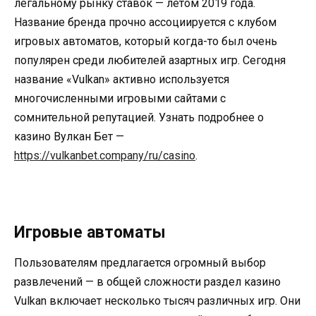
легальному рынку ставок — летом 2019 года.
Название бренда прочно ассоциируется с клубом
игровых автоматов, который когда-то был очень
популярен среди любителей азартных игр. Сегодня
название «Vulkan» активно используется
многочисленными игровыми сайтами с
сомнительной репутацией. Узнать подробнее о
казино Вулкан Бет —
https://vulkanbet.company/ru/casino
.
Игровые автоматы
Пользователям предлагается огромный выбор
развлечений — в общей сложности раздел казино
Vulkan включает несколько тысяч различных игр. Они