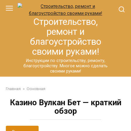
Перейти
к
контенту
Строительство,
ремонт и
благоустройство
своими руками!
Инструкции по строительству, ремонту,
благоустройству. Многое можно сделать
своими руками!
Главная
»
Основная
Казино Вулкан Бет — краткий
обзор