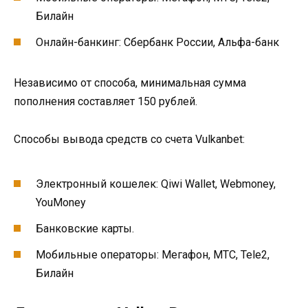
Билайн
Онлайн-банкинг: Сбербанк России, Альфа-банк
Независимо от способа, минимальная сумма
пополнения составляет 150 рублей.
Способы вывода средств со счета Vulkanbet:
Электронный кошелек: Qiwi Wallet, Webmoney,
YouMoney
Банковские карты.
Мобильные операторы: Мегафон, МТС, Tele2,
Билайн