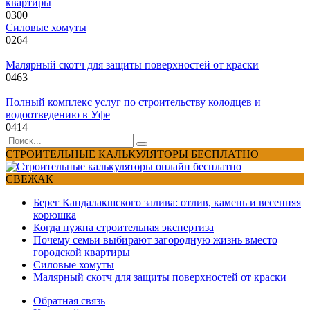
квартиры
0
300
Силовые хомуты
0
264
Малярный скотч для защиты поверхностей от краски
0
463
Полный комплекс услуг по строительству колодцев и
водоотведению в Уфе
0
414
Search
for:
СТРОИТЕЛЬНЫЕ КАЛЬКУЛЯТОРЫ БЕСПЛАТНО
СВЕЖАК
Берег Кандалакшского залива: отлив, камень и весенняя
корюшка
Когда нужна строительная экспертиза
Почему семьи выбирают загородную жизнь вместо
городской квартиры
Силовые хомуты
Малярный скотч для защиты поверхностей от краски
Обратная связь