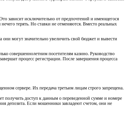
и. Это зависит исключительно от предпочтений и имеющегося
 нечего терять. Но ставки не отменяются. Вместо реальных
ха они могут значительно увеличить свой бюджет и вывести
только совершеннолетним посетителям казино. Руководство
 завершат процесс регистрации. После завершения процесса
щенном сервере. Их передача третьим лицам строго запрещена.
т получить доступ к данным о переведенной сумме и номере
сения депозита. Если мошенники завладеют счетом, они не