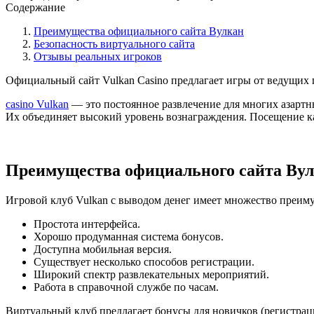
Содержание
Преимущества официального сайта Вулкан
Безопасность виртуального сайта
Отзывы реальных игроков
Официальный сайт Vulkan Casino предлагает игры от ведущих 
casino Vulkan
— это постоянное развлечение для многих азартн
Их объединяет высокий уровень вознаграждения. Посещение ка
Преимущества официального сайта Ву
Игровой клуб Vulkan с выводом денег имеет множество преим
Простота интерфейса.
Хорошо продуманная система бонусов.
Доступна мобильная версия.
Существует несколько способов регистрации.
Широкий спектр развлекательных мероприятий.
Работа в справочной службе по часам.
Виртуальный клуб предлагает бонусы для новичков (регистрац