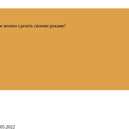
ое можно сделать своими руками!
.05.2022