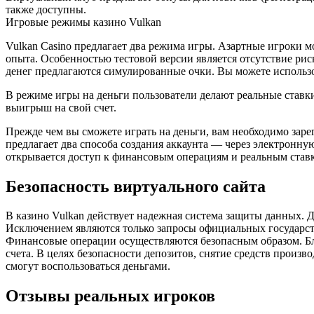
также доступны.
Игровые режимы казино Vulkan
Vulkan Casino предлагает два режима игры. Азартные игроки м
опыта. Особенностью тестовой версии является отсутствие рис
денег предлагаются симулированные очки. Вы можете использо
В режиме игры на деньги пользователи делают реальные ставки
выигрыш на свой счет.
Прежде чем вы сможете играть на деньги, вам необходимо заре
предлагает два способа создания аккаунта — через электронну
открывается доступ к финансовым операциям и реальным став
Безопасность виртуального сайта
В казино Vulkan действует надежная система защиты данных. Д
Исключением являются только запросы официальных государс
Финансовые операции осуществляются безопасным образом. Бл
счета. В целях безопасности депозитов, снятие средств произв
смогут воспользоваться деньгами.
Отзывы реальных игроков