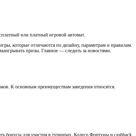
есплатный или платный игровой автомат.
гры, которые отличаются по дизайну, параметрам и правилам.
выигрывать призы. Главное — следить за новостями.
ков. К основным преимуществам заведения относятся.
ь бонусы для участия в турнирах. Колесо Фортуны и cashback