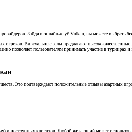
провайдеров. Зайдя в онлайн-клуб Vulkan, вы можете выбрать б
ых игроков. Виртуальные залы предлагают высококачественные и
зино позволяет пользователям принимать участие в турнирах и 
лкан
уществ. Это подтверждают положительные отзывы азартных игро
ия) и постоянных клиентов. Любой желающий может использоват