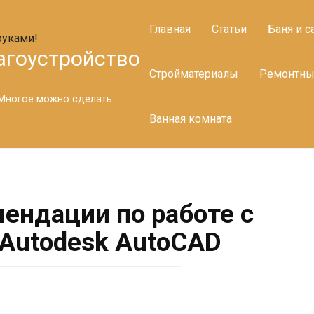
Главная
Статьи
Баня и с
агоустройство
Стройматериалы
Ремонтны
. Многое можно сделать
Ванная комната
ендации по работе с
Autodesk AutoCAD