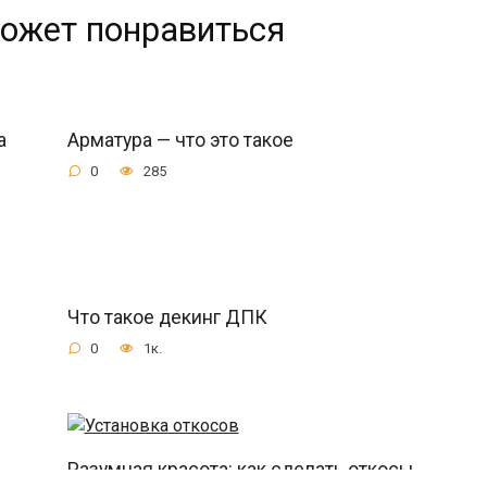
ожет понравиться
а
Арматура — что это такое
0
285
Что такое декинг ДПК
0
1к.
Разумная красота: как сделать откосы