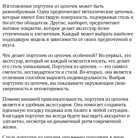
Изготовление портупеи из цепочек может быть
разнообразным. Одни предпочитают металлические цепочки,
которые имеют блестящую поверхность, подчеркивая стиль и
богатство обладателя. Другие, наоборот, предпочитают
матовое покрытие, которое делает аксессуар более
утонченным и элегантным. Каждый может выбрать наиболее
подходящую модель в зависимости от своих предпочтений и
вкуса.
Что делает портупею из цепочек особенной? Во-первых, это
аксессуар, который не каждый осмелится носить, что делает
его столь уникальным. Портупея из цепочек — это символ
смелости, нестандартности и стиля. Во-вторых, она является
отличным способом выразить индивидуальность. Выбрав
портупею из цепочек, вы показываете окружающим свою
уверенность и неповторимость.
Помимо внешней привлекательности, портупея из цепочек
является и удобным аксессуаром. Она помогает сохранить
идеальную посадку пиджака или пальто в любой ситуации.
Благодаря портупее вы всегда будете выглядеть аккуратно и
элегантно, несмотря на динамичный ритм современной
жизни.
Стиль портупеи из цепочек неизменно популярен в мире