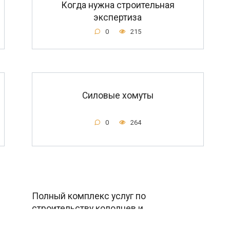
Когда нужна строительная
экспертиза
0
215
Силовые хомуты
0
264
Полный комплекс услуг по
строительству колодцев и
водоотведению в Уфе