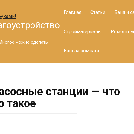
Главная
Статьи
Баня и с
агоустройство
Стройматериалы
Ремонтны
. Многое можно сделать
Ванная комната
сосные станции — что
о такое