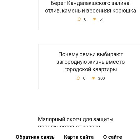
Берег Кандалакшского залива:
отлив, камень и весенняя корюшка
0
51
Почему семьи выбирают
загородную жизнь вместо
городской квартиры
0
300
Малярный скотч для защиты
поверхностей от краски
0
463
Обратная связь
Карта сайта
О сайте