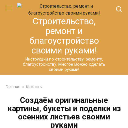
Перейти
к
контенту
Строительство,
ремонт и
благоустройство
своими руками!
Инструкции по строительству, ремонту,
благоустройству. Многое можно сделать
своими руками!
Главная
»
Комнаты
Создаём оригинальные
картины, букеты и поделки из
осенних листьев своими
руками